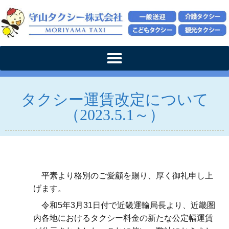
タクシー運賃改定について
（2023.5.1～）
平素より格別のご愛顧を賜り、厚く御礼申し上
げます。
令和
5
年
3
⽉
31
⽇付で近畿運輸局⻑より、近畿圏
内各地におけるタクシー料⾦の新たな公定幅運賃