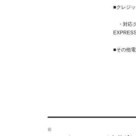
■クレジッ
・対応クレ
EXPRESS/
■その他
前